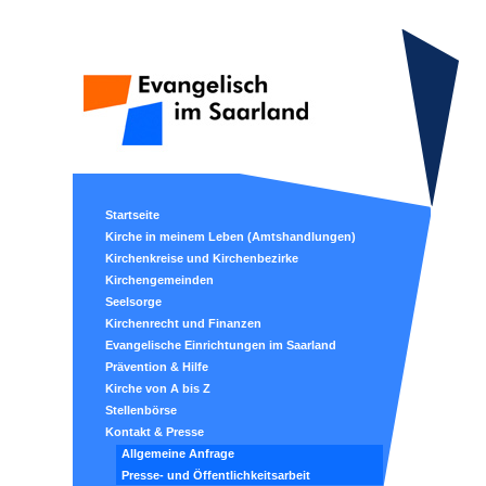
Startseite
Kirche in meinem Leben (Amtshandlungen)
Kirchenkreise und Kirchenbezirke
Kirchengemeinden
Seelsorge
Kirchenrecht und Finanzen
Evangelische Einrichtungen im Saarland
Prävention & Hilfe
Kirche von A bis Z
Stellenbörse
Kontakt & Presse
Allgemeine Anfrage
Presse- und Öffentlichkeitsarbeit