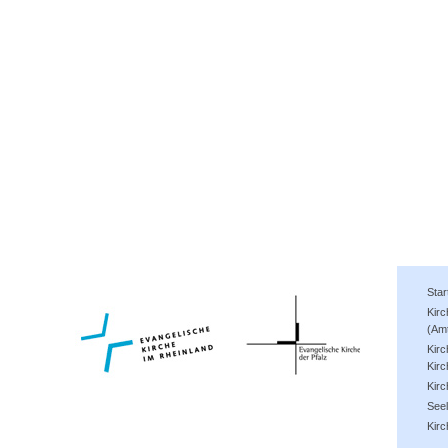
Star
Kir
(Am
Kirc
Kirc
Kir
See
Kirc