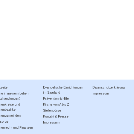
tseite
Evangelische Einrichtungen
Datenschutzerklärung
im Saarland
che in meinem Leben
Impressum
tshandlungen)
Prävention & Hilfe
henkreise und
Kirche von A bis Z
henbezirke
Stellenbörse
chengemeinden
Kontakt & Presse
lsorge
Impressum
henrecht und Finanzen