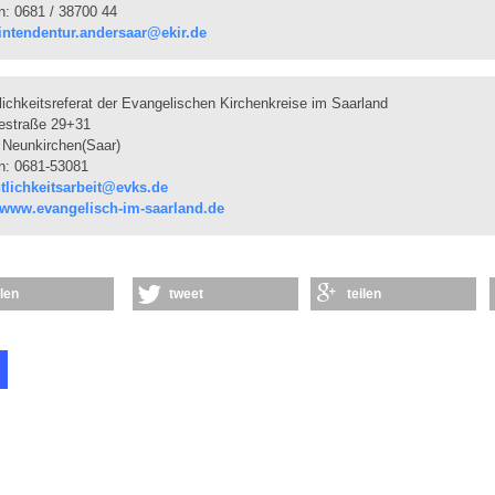
n: 0681 / 38700 44
intendentur.andersaar@ekir.de
lichkeitsreferat der Evangelischen Kirchenkreise im Saarland
estraße 29+31
 Neunkirchen(Saar)
n: 0681-53081
ntlichkeitsarbeit@evks.de
//www.evangelisch-im-saarland.de
ilen
tweet
teilen