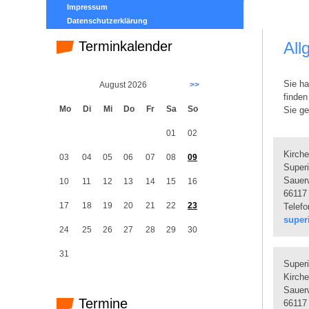
Impressum
Datenschutzerklärung
Terminkalender
All
Sie ha
August 2026
>>
finden
Mo
Di
Mi
Do
Fr
Sa
So
Sie ge
01
02
Kirche
03
04
05
06
07
08
09
Superi
Sauer
10
11
12
13
14
15
16
66117
17
18
19
20
21
22
23
Telefo
super
24
25
26
27
28
29
30
31
Superi
Kirche
Sauer
Termine
66117