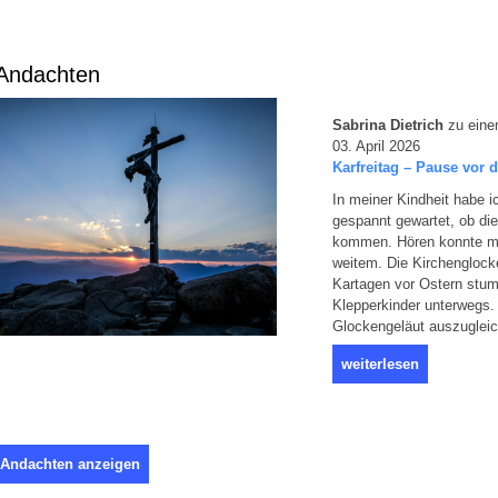
Andachten
Sabrina Dietrich
zu eine
03. April 2026
Karfreitag – Pause vor 
In meiner Kindheit habe 
gespannt gewartet, ob die
kommen. Hören konnte m
weitem. Die Kirchenglock
Kartagen vor Ostern stum
Klepperkinder unterwegs.
Glockengeläut auszugleic
weiterlesen
 Andachten anzeigen