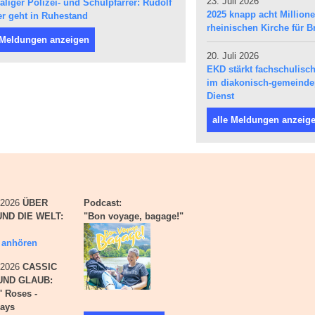
23. Juli 2026
liger Polizei- und Schulpfarrer: Rudolf
2025 knapp acht Million
r geht in Ruhestand
rheinischen Kirche für Br
 Meldungen anzeigen
20. Juli 2026
EKD stärkt fachschulis
im diakonisch-gemeind
Dienst
alle Meldungen anzeig
i 2026
ÜBER
Podcast:
ND DIE WELT:
"Bon voyage, bagage!"
g anhören
i 2026
CASSIC
UND GLAUB:
' Roses -
days