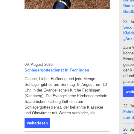
23. Ju
Secon
Kleid
„Anzi
Zum W
können
Evang
09. August 2026
gespen
Schlagergottesdienst in Fechingen
der Ki
erfun
Glaube, Liebe, Hoffnung und jede Menge
präsen
Schlager gibt es am Sonntag, 9. August, um 10
Uhr, in der Evangelischen Kirche Fechingen
weit
(Kirchberg). Die Evangelische Kirchengemeinde
Saarbrücken-Halberg lädt ein zum
22. Ju
Schlagergottesdienst, der bekannte Klassiker
Fahrt
und Ohrwürmer mit Worten verbindet, die
und d
weiterlesen
20. Ju