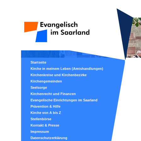
Startseite
Kirche in meinem Leben (Amtshandlungen)
Kirchenkreise und Kirchenbezirke
Kirchengemeinden
Seelsorge
Kirchenrecht und Finanzen
Evangelische Einrichtungen im Saarland
Prävention & Hilfe
Kirche von A bis Z
Stellenbörse
Kontakt & Presse
Impressum
Datenschutzerklärung