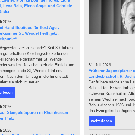
li 2026
d-Hand-Boutique für Best Ager:
erkammer St. Wendel heißt jetzt
ehpunkt“
egwerfen viel zu schade? Seit 30 Jahren
 gut erhaltene Kleidungsstücke bei der
elischen Kleiderkammer St. Wendel
31. Juli 2026
det werden. Jetzt hat sich die Einrichtung
Früherer Jugendpfarrer a
rchengemeinde St, Wendel-Illtal neu
Landesbischof i.R. Joch
den: Nach dem Umzug in die Innenstadt
Der frühere sächsische L
tiert sie sich im neuen
Bohl ist tot. Er verstarb 
erlesen
schwerer Krankheit im Alte
seinem Wechsel nach Sach
Bohl zwischen 1986 und 19
li 2026
das Evangelische Jugendw
 auf Stengels Spuren in Rheinhessen
er Pfalz
weiterlesen
li 2026