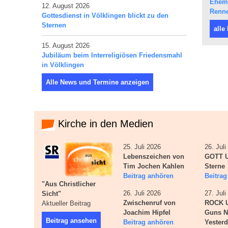
Ehema
12. August 2026
Renne
Gottesdienst in Völklingen blickt zu den
Sternen
alle
15. August 2026
Jubiläum beim Interreligiösen Friedensmahl
in Völklingen
Alle News und Termine anzeigen
Kirche in den Medien
25. Juli 2026
26. Jul
Lebenszeichen von
GOTT U
Tim Jochen Kahlen
Sterne
Beitrag anhören
Beitra
"Aus Christlicher
26. Juli 2026
27. Jul
Sicht"
Zwischenruf von
ROCK 
Aktueller Beitrag
Joachim Hipfel
Guns N
Beitrag ansehen
Beitrag anhören
Yester