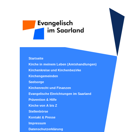
Startseite
Kirche in meinem Leben (Amtshandlungen)
Kirchenkreise und Kirchenbezirke
Kirchengemeinden
Seelsorge
Kirchenrecht und Finanzen
Evangelische Einrichtungen im Saarland
Prävention & Hilfe
Kirche von A bis Z
Stellenbörse
Kontakt & Presse
Impressum
Datenschutzerklärung