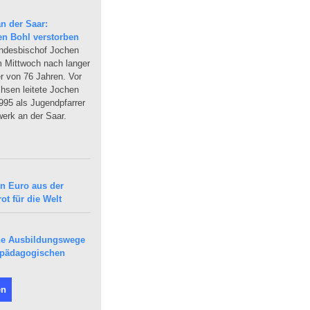
n der Saar:
en Bohl verstorben
andesbischof Jochen
am Mittwoch nach langer
r von 76 Jahren. Vor
sen leitete Jochen
95 als Jugendpfarrer
erk an der Saar.
en Euro aus der
ot für die Welt
che Ausbildungswege
epädagogischen
en