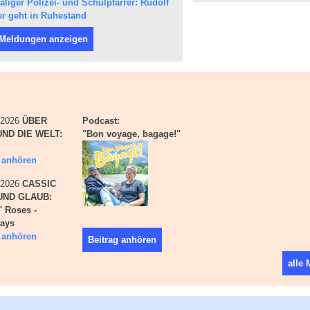
liger Polizei- und Schulpfarrer: Rudolf
r geht in Ruhestand
 Meldungen anzeigen
i 2026
ÜBER
Podcast:
ND DIE WELT:
"Bon voyage, bagage!"
g anhören
i 2026
CASSIC
UND GLAUB:
' Roses -
days
g anhören
Beitrag anhören
alle