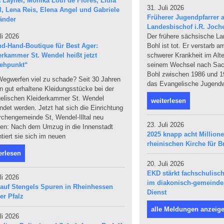
31. Juli 2026
Früherer Jugendpfarrer a
Landesbischof i.R. Joch
li 2026
Der frühere sächsische L
d-Hand-Boutique für Best Ager:
Bohl ist tot. Er verstarb 
erkammer St. Wendel heißt jetzt
schwerer Krankheit im Alte
ehpunkt“
seinem Wechsel nach Sach
Bohl zwischen 1986 und 19
egwerfen viel zu schade? Seit 30 Jahren
das Evangelische Jugendw
 gut erhaltene Kleidungsstücke bei der
elischen Kleiderkammer St. Wendel
weiterlesen
det werden. Jetzt hat sich die Einrichtung
rchengemeinde St, Wendel-Illtal neu
23. Juli 2026
den: Nach dem Umzug in die Innenstadt
2025 knapp acht Million
tiert sie sich im neuen
rheinischen Kirche für Br
erlesen
20. Juli 2026
EKD stärkt fachschulis
li 2026
im diakonisch-gemeind
 auf Stengels Spuren in Rheinhessen
Dienst
er Pfalz
alle Meldungen anzeig
li 2026