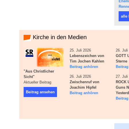
Ehema
Renne
alle
Kirche in den Medien
25. Juli 2026
26. Jul
Lebenszeichen von
GOTT U
Tim Jochen Kahlen
Sterne
Beitrag anhören
Beitra
"Aus Christlicher
26. Juli 2026
27. Jul
Sicht"
Zwischenruf von
ROCK 
Aktueller Beitrag
Joachim Hipfel
Guns N
Beitrag ansehen
Beitrag anhören
Yester
Beitra