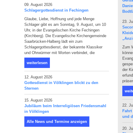
09. August 2026
Schlagergottesdienst in Fechingen
Glaube, Liebe, Hoffnung und jede Menge
23. Ju
Schlager gibt es am Sonntag, 9. August, um 10
Secon
Uhr, in der Evangelischen Kirche Fechingen
Kleid
(Kirchberg). Die Evangelische Kirchengemeinde
„Anzi
Saarbrücken-Halberg lädt ein zum
Schlagergottesdienst, der bekannte Klassiker
Zum W
und Ohrwürmer mit Worten verbindet, die
können
Evang
weiterlesen
gespen
der Ki
erfun
12. August 2026
präsen
Gottesdienst in Völklingen blickt zu den
Sternen
weit
15. August 2026
22. Ju
Jubiläum beim Interreligiösen Friedensmahl
Fahrt
in Völklingen
und d
Alle News und Termine anzeigen
20. Ju