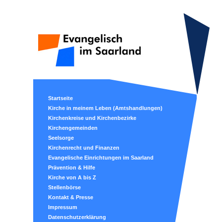
Startseite
Kirche in meinem Leben (Amtshandlungen)
Kirchenkreise und Kirchenbezirke
Kirchengemeinden
Seelsorge
Kirchenrecht und Finanzen
Evangelische Einrichtungen im Saarland
Prävention & Hilfe
Kirche von A bis Z
Stellenbörse
Kontakt & Presse
Impressum
Datenschutzerklärung