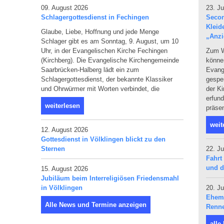
09. August 2026
23. Ju
Schlagergottesdienst in Fechingen
Secon
Kleid
Glaube, Liebe, Hoffnung und jede Menge
„Anzi
Schlager gibt es am Sonntag, 9. August, um 10
Uhr, in der Evangelischen Kirche Fechingen
Zum W
(Kirchberg). Die Evangelische Kirchengemeinde
können
Saarbrücken-Halberg lädt ein zum
Evang
Schlagergottesdienst, der bekannte Klassiker
gespen
und Ohrwürmer mit Worten verbindet, die
der Ki
erfun
weiterlesen
präsen
weit
12. August 2026
Gottesdienst in Völklingen blickt zu den
Sternen
22. Ju
Fahrt
und d
15. August 2026
Jubiläum beim Interreligiösen Friedensmahl
in Völklingen
20. Ju
Ehema
Alle News und Termine anzeigen
Renne
alle