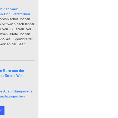
n der Saar:
en Bohl verstorben
andesbischof Jochen
am Mittwoch nach langer
r von 76 Jahren. Vor
sen leitete Jochen
95 als Jugendpfarrer
erk an der Saar.
en Euro aus der
ot für die Welt
che Ausbildungswege
epädagogischen
en