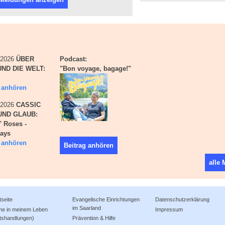
i 2026
ÜBER
Podcast:
ND DIE WELT:
"Bon voyage, bagage!"
g anhören
i 2026
CASSIC
UND GLAUB:
' Roses -
days
g anhören
Beitrag anhören
alle
tseite
Evangelische Einrichtungen
Datenschutzerklärung
im Saarland
che in meinem Leben
Impressum
tshandlungen)
Prävention & Hilfe