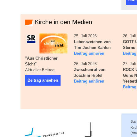
Kirche in den Medien
25. Juli 2026
26. Jul
Lebenszeichen von
GOTT U
Tim Jochen Kahlen
Sterne
Beitrag anhören
Beitra
"Aus Christlicher
26. Juli 2026
27. Jul
Sicht"
Zwischenruf von
ROCK 
Aktueller Beitrag
Joachim Hipfel
Guns N
Beitrag ansehen
Beitrag anhören
Yester
Beitra
Star
Kir
(Am