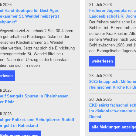
li 2026
31. Juli 2026
d-Hand-Boutique für Best Ager:
Früherer Jugendpfarrer a
erkammer St. Wendel heißt jetzt
Landesbischof i.R. Joch
ehpunkt“
Der frühere sächsische L
Bohl ist tot. Er verstarb 
egwerfen viel zu schade? Seit 30 Jahren
schwerer Krankheit im Alte
 gut erhaltene Kleidungsstücke bei der
seinem Wechsel nach Sach
elischen Kleiderkammer St. Wendel
Bohl zwischen 1986 und 19
det werden. Jetzt hat sich die Einrichtung
das Evangelische Jugendw
rchengemeinde St, Wendel-Illtal neu
den: Nach dem Umzug in die Innenstadt
weiterlesen
tiert sie sich im neuen
erlesen
23. Juli 2026
2025 knapp acht Million
rheinischen Kirche für Br
li 2026
 auf Stengels Spuren in Rheinhessen
20. Juli 2026
er Pfalz
EKD stärkt fachschulis
im diakonisch-gemeind
li 2026
Dienst
liger Polizei- und Schulpfarrer: Rudolf
r geht in Ruhestand
alle Meldungen anzeig
 Meldungen anzeigen