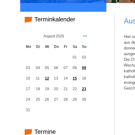
Terminkalender
Aus
August 2026
>>
Hier s
aus de
Mo
Di
Mi
Do
Fr
Sa
So
donne
ausges
01
02
Die Ch
Wechs
03
04
05
06
07
08
09
kathol
kathol
10
11
12
13
14
15
16
evang
Gesch
17
18
19
20
21
22
23
24
25
26
27
28
29
30
31
Termine