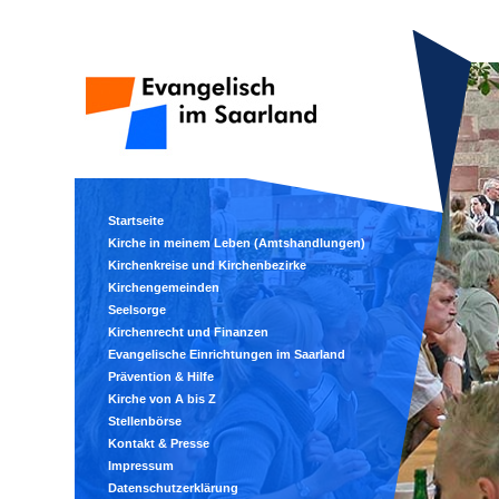
Startseite
Kirche in meinem Leben (Amtshandlungen)
Kirchenkreise und Kirchenbezirke
Kirchengemeinden
Seelsorge
Kirchenrecht und Finanzen
Evangelische Einrichtungen im Saarland
Prävention & Hilfe
Kirche von A bis Z
Stellenbörse
Kontakt & Presse
Impressum
Datenschutzerklärung