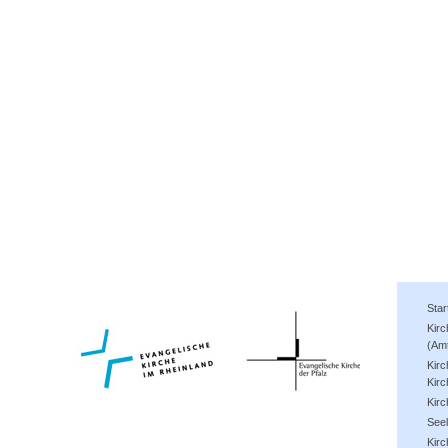
Star
Kir
(Am
Kirc
Kirc
Kir
See
Kirc