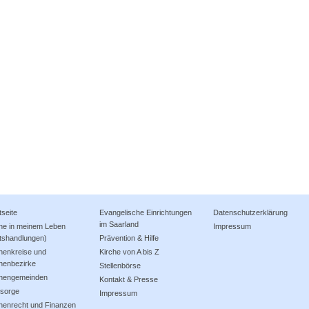
tseite
Evangelische Einrichtungen
Datenschutzerklärung
im Saarland
che in meinem Leben
Impressum
tshandlungen)
Prävention & Hilfe
henkreise und
Kirche von A bis Z
henbezirke
Stellenbörse
chengemeinden
Kontakt & Presse
lsorge
Impressum
henrecht und Finanzen