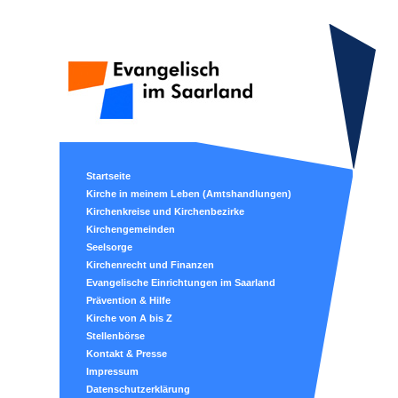
Startseite
Kirche in meinem Leben (Amtshandlungen)
Kirchenkreise und Kirchenbezirke
Kirchengemeinden
Seelsorge
Kirchenrecht und Finanzen
Evangelische Einrichtungen im Saarland
Prävention & Hilfe
Kirche von A bis Z
Stellenbörse
Kontakt & Presse
Impressum
Datenschutzerklärung