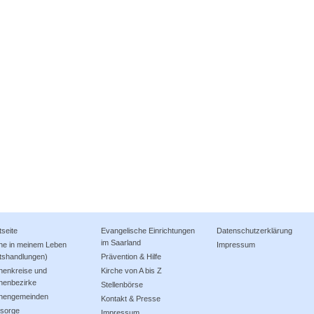
tseite
Evangelische Einrichtungen
Datenschutzerklärung
im Saarland
che in meinem Leben
Impressum
tshandlungen)
Prävention & Hilfe
henkreise und
Kirche von A bis Z
henbezirke
Stellenbörse
chengemeinden
Kontakt & Presse
lsorge
Impressum