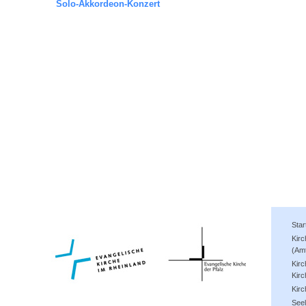
Solo-Akkordeon-Konzert
Star
Kir
(Am
Kirc
Kirc
Kir
See