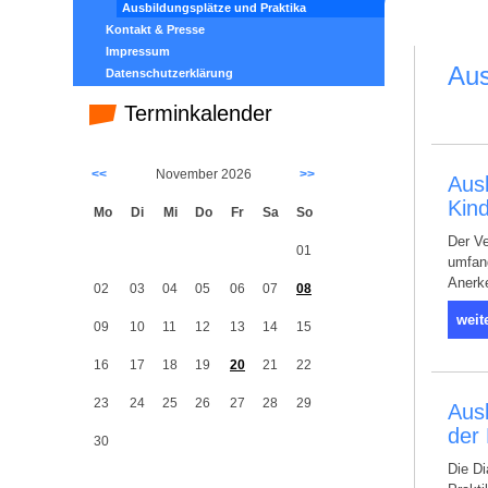
Ausbildungsplätze und Praktika
Kontakt & Presse
Impressum
Aus
Datenschutzerklärung
Terminkalender
<<
November 2026
>>
Ausb
Kin
Mo
Di
Mi
Do
Fr
Sa
So
Der Ve
01
umfang
Anerk
02
03
04
05
06
07
08
weit
09
10
11
12
13
14
15
16
17
18
19
20
21
22
23
24
25
26
27
28
29
Ausb
der
30
Die Di