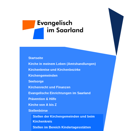
Startseite
Kirche in meinem Leben (Amtshandlungen)
Kirchenkreise und Kirchenbezirke
Kirchengemeinden
Seelsorge
Kirchenrecht und Finanzen
Evangelische Einrichtungen im Saarland
Prävention & Hilfe
Kirche von A bis Z
Stellenbörse
Stellen der Kirchengemeinden und beim
Kirchenkreis
Stellen im Bereich Kindertagesstätten